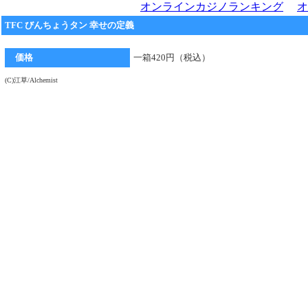
オンラインカジノランキング
オ
TFC
びんちょうタン 幸せの定義
価格
一箱420円（税込）
(C)江草/Alchemist