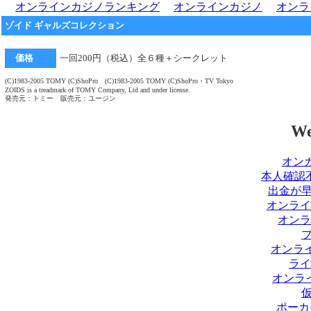
オンラインカジノランキング
オンラインカジノ
オンラ
ゾイド ギャルズコレクション
価格
一回200円（税込）全６種＋シークレット
(C)1983-2005 TOMY (C)ShoPro (C)1983-2005 TOMY (C)ShoPro・TV Tokyo
ZOIDS is a treadmark of TOMY Company, Ltd and under license.
発売元：トミー 販売元：ユージン
We
オンカ
本人確認
出金が
オンライ
オンラ
オンライ
ライ
オンラ
ポーカ