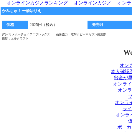
オンラインカジノランキング
オンラインカジノ
オンラ
かみちゅ！ 一橋ゆりえ
価格
2625
円（税込）
発売月
(C)ベサメムーチョ／アニプレックス 画像協力：電撃ホビーマガジン編集部
撮影：エルクラフト
We
オンカ
本人確認
出金が
オンライ
オンラ
オンライ
ライ
オンラ
ポーカ