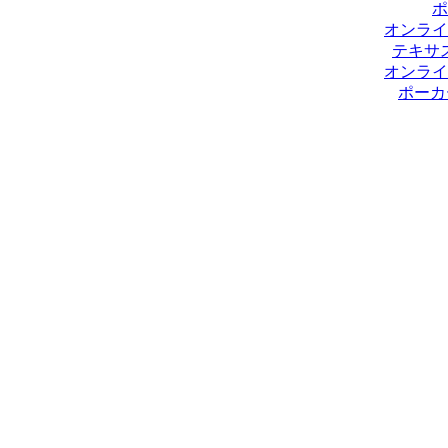
ポ
オンライ
テキサ
オンライ
ポーカ