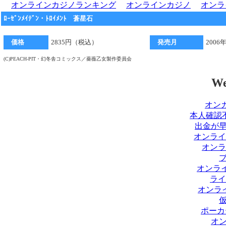
オンラインカジノランキング
オンラインカジノ
オンラ
ﾛｰｾﾞﾝﾒｲﾃﾞﾝ・ﾄﾛｲﾒﾝﾄ 蒼星石
価格
2835円（税込）
発売月
200
(C)PEACH-PIT・幻冬舎コミックス／薔薇乙女製作委員会
We
オンカ
本人確認
出金が
オンライ
オンラ
オンライ
ライ
オンラ
ポーカ
オ