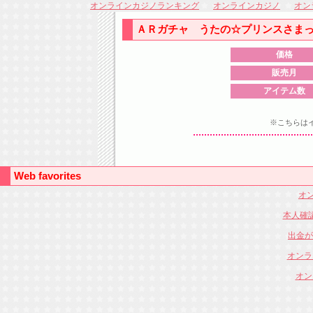
オンラインカジノランキング
オンラインカジノ
オン
ＡＲガチャ うたの☆プリンスさまっ
価格
販売月
アイテム数
※こちらは
Web favorites
オン
本人確
出金が
オンラ
オン