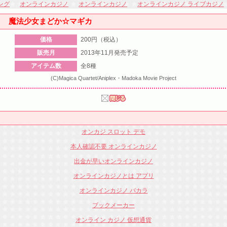
ング
オンラインカジノ
オンラインカジノ
オンラインカジノ ライブカジノ
ｄ 魔法少女まどか☆マギカ
価格
200円（税込）
販売月
2013年11月発売予定
アイテム数
全8種
(C)Magica Quartet/Aniplex・Madoka Movie Project
オンカジ スロット デモ
本人確認不要 オンラインカジノ
出金が早いオンラインカジノ
オンラインカジノとは アプリ
オンラインカジノ バカラ
ブックメーカー
オンライン カジノ 仮想通貨