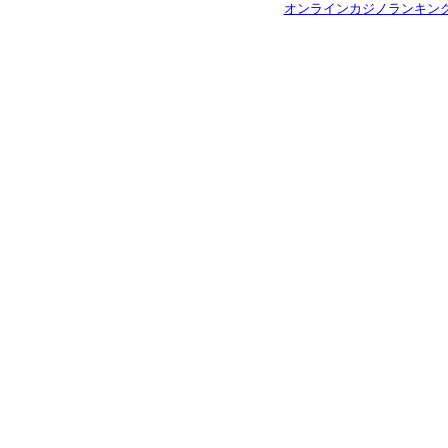
オンラインカジノランキン