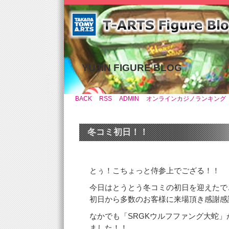
YUJIN FIGURE BLOG
BACK
RSS
ADMIN
オンラインカジノランキング
冬コミ初日！！
とぅ！こちょっと侍参上でござる！！
今日はとうとう冬コミの初日を迎えたで
初日から多数のお客様に来場頂き感謝感
なかでも「SRGKウルフファング大蛇
ました！！