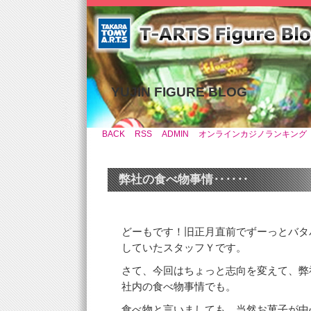
YUJIN FIGURE BLOG
BACK
RSS
ADMIN
オンラインカジノランキング
弊社の食べ物事情‥‥‥
どーもです！旧正月直前でずーっとバタ
していたスタッフＹです。
さて、今回はちょっと志向を変えて、弊
社内の食べ物事情でも。
食べ物と言いましても、当然お菓子が中