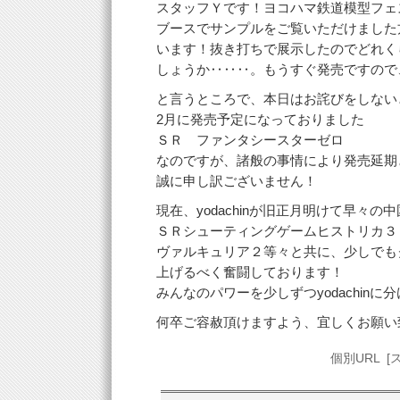
スタッフＹです！ヨコハマ鉄道模型フェ
ブースでサンプルをご覧いただけました
います！抜き打ちで展示したのでどれく
しょうか‥‥‥。もうすぐ発売ですので
と言うところで、本日はお詫びをしない
2月に発売予定になっておりました
ＳＲ ファンタシースターゼロ
なのですが、諸般の事情により発売延期
誠に申し訳ございません！
現在、yodachinが旧正月明けて早々の
ＳＲシューティングゲームヒストリカ３
ヴァルキュリア２等々と共に、少しでも
上げるべく奮闘しております！
みんなのパワーを少しずつyodachinに
何卒ご容赦頂けますよう、宜しくお願い
個別URL
[