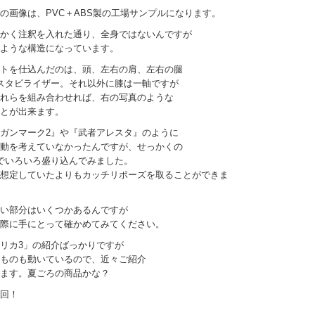
の画像は、PVC＋ABS製の工場サンプルになります。
かく注釈を入れた通り、全身ではないんですが
ような構造になっています。
トを仕込んだのは、頭、左右の肩、左右の腿
スタビライザー。それ以外に膝は一軸ですが
れらを組み合わせれば、右の写真のような
とが出来ます。
ガンマーク2』や『武者アレスタ』のように
動を考えていなかったんですが、せっかくの
でいろいろ盛り込んでみました。
想定していたよりもカッチリポーズを取ることができま
い部分はいくつかあるんですが
際に手にとって確かめてみてください。
リカ3」の紹介ばっかりですが
ものも動いているので、近々ご紹介
ます。夏ごろの商品かな？
回！