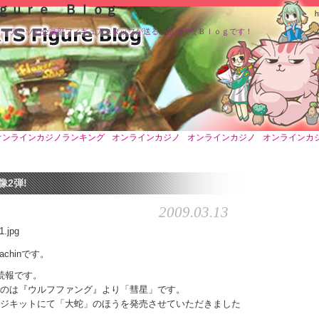
ｇｕｒｅ Ｂｌｏｇ
ミーアーツの企画部フィギュアスタッフが送る、生の声なＢｌｏｇです！
オンラインカジノランキング
オンラインカジノ
オンラインカジノ
オンラインカ
像2弾!
2009.03.13
achinです。
続報です。
のは『ウルフファング』より「彗星」です。
ジキットにて「大蛇」のほうを発売させていただきました