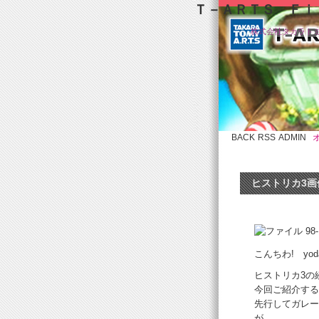
Ｔ－ＡＲＴＳ Ｆｉ
株式会社タカラト
BACK
RSS
ADMIN
ヒストリカ3画
こんちわ! yod
ヒストリカ3の
今回ご紹介する
先行してガレー
が