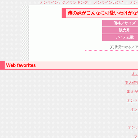
オンラインカジノランキング
オンラインカジノ
オン
俺の妹がこんなに可愛いわけがな
価格／サイズ
販売月
アイテム数
(C)伏見つかさ
Web favorites
オン
本人確
出金が
オンラ
オン
オンラ
ラ