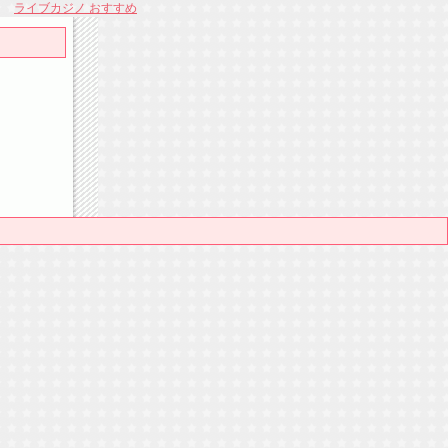
ライブカジノ おすすめ