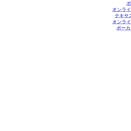
ポ
オンライ
テキサ
オンライ
ポーカ