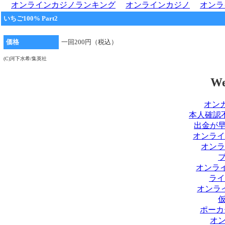
オンラインカジノランキング
オンラインカジノ
オンラ
いちご100% Part2
価格
一回200円（税込）
(C)河下水希/集英社
We
オンカ
本人確認
出金が
オンライ
オンラ
オンライ
ライ
オンラ
ポーカ
オ