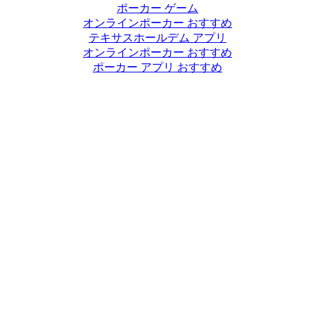
ポーカー ゲーム
オンラインポーカー おすすめ
テキサスホールデム アプリ
オンラインポーカー おすすめ
ポーカー アプリ おすすめ