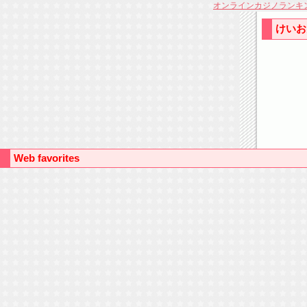
オンラインカジノランキ
けいお
Web favorites