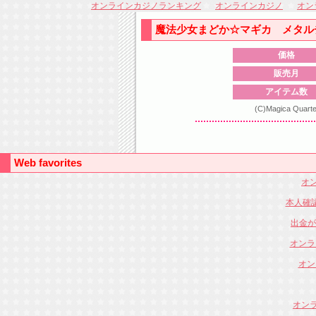
オンラインカジノランキング
オンラインカジノ
オン
魔法少女まどか☆マギカ メタル
価格
販売月
アイテム数
(C)Magica Quart
Web favorites
オン
本人確
出金が
オンラ
オン
オンラ