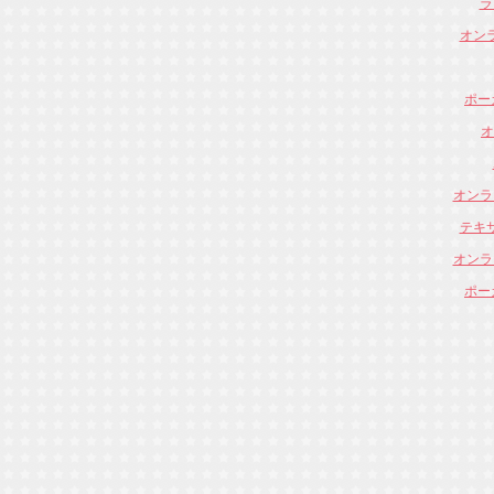
ラ
オン
ポー
オ
オンラ
テキ
オンラ
ポー