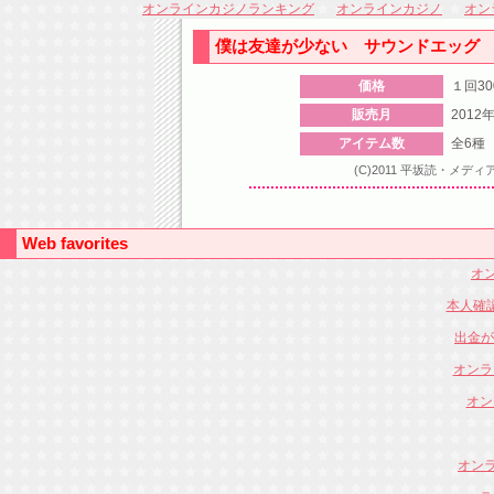
オンラインカジノランキング
オンラインカジノ
オン
僕は友達が少ない サウンドエッグ
価格
１回3
販売月
2012
アイテム数
全6種
(C)2011 平坂読・メ
Web favorites
オン
本人確
出金が
オンラ
オン
オンラ