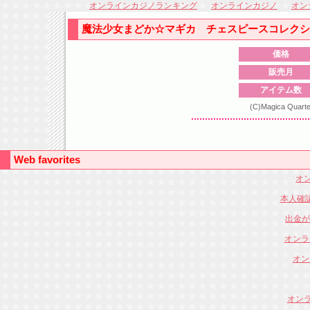
オンラインカジノランキング
オンラインカジノ
オン
魔法少女まどか☆マギカ チェスピースコレクシ
価格
販売月
アイテム数
(C)Magica Quart
Web favorites
オン
本人確
出金が
オンラ
オン
オンラ