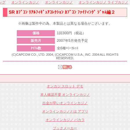
ング
オンラインカジノ
オンラインカジノ
オンラインカジノ ライブカジノ
SR ｶﾌﾟｺﾝ ﾘｱﾙﾌｨｷﾞｭｱｺﾚｸｼｮﾝ ｶﾌﾟｺﾝ ﾌｧｲﾃｨﾝｸﾞ ｼﾞｬﾑ編２
※画像は製作中の為、本製品とは異なる場合がございます。
価格
1回300円（税込）
販売月
2007年5月発売予定
ｱｲﾃﾑ数
全6種+ｼｰｸﾚｯﾄ
(C)CAPCOM CO., LTD. 2004, (C)CAPCOM U.S.A., INC. 2004 ALL RIGHTS
RESERVED.
オンカジ スロット デモ
本人確認不要 オンラインカジノ
出金が早いオンラインカジノ
オンラインカジノとは アプリ
オンラインカジノ バカラ
ブックメーカー