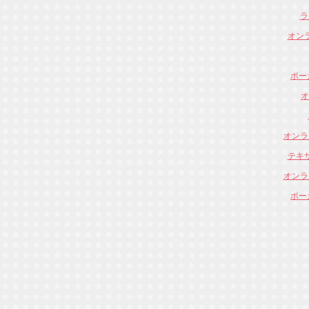
ラ
オン
ポー
オ
オンラ
テキ
オンラ
ポー