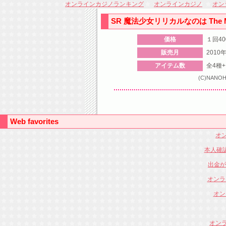
オンラインカジノランキング
オンラインカジノ
オン
SR 魔法少女リリカルなのは The MO
価格
１回4
販売月
2010
アイテム数
全4種
(C)NANOH
Web favorites
オン
本人確
出金が
オンラ
オン
オンラ