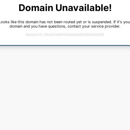
テキサスホールデム アプリ
Domain Unavailable!
オンラインポーカー おすすめ
ポーカー アプリ おすすめ
Looks like this domain has not been routed yet or is suspended. If it's you
domain and you have questions, contact your service provider.
Request ID: 09e331de8546e9d2ab593b82e5e2c826