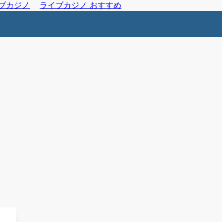
ブカジノ
ライブカジノ おすすめ