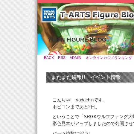
YUJIN FIGURE BLOG
BACK
RSS
ADMIN
オンラインカジノランキング
またまた続報!! イベント情報
こんちゃ! yodachinです。
ホビコンまであと2日。
ということで「SRGKウルフファング大
彩色見本がアップしましたので公開させ
パーツ総数は37点!